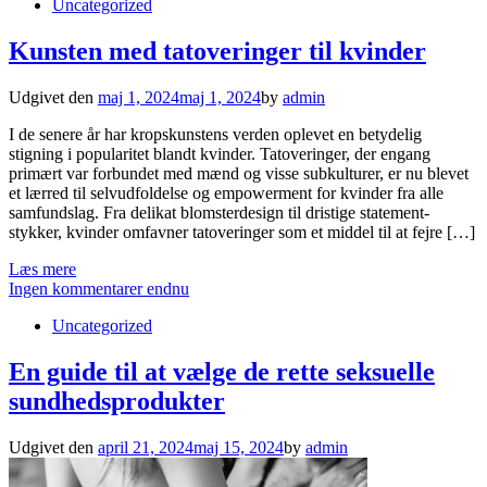
Uncategorized
Kunsten med tatoveringer til kvinder
Udgivet den
maj 1, 2024
maj 1, 2024
by
admin
I de senere år har kropskunstens verden oplevet en betydelig
stigning i popularitet blandt kvinder. Tatoveringer, der engang
primært var forbundet med mænd og visse subkulturer, er nu blevet
et lærred til selvudfoldelse og empowerment for kvinder fra alle
samfundslag. Fra delikat blomsterdesign til dristige statement-
stykker, kvinder omfavner tatoveringer som et middel til at fejre […]
Læs mere
Ingen kommentarer endnu
Uncategorized
En guide til at vælge de rette seksuelle
sundhedsprodukter
Udgivet den
april 21, 2024
maj 15, 2024
by
admin