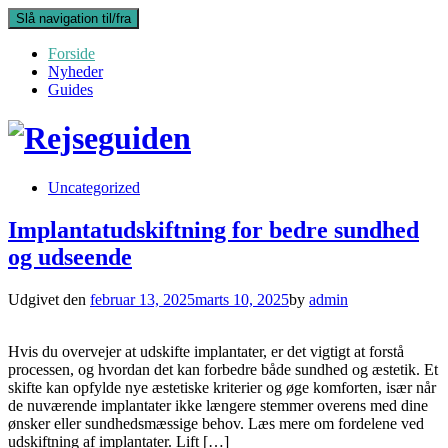
Slå navigation til/fra
Forside
Nyheder
Guides
Uncategorized
Implantatudskiftning for bedre sundhed
og udseende
Udgivet den
februar 13, 2025
marts 10, 2025
by
admin
Hvis du overvejer at udskifte implantater, er det vigtigt at forstå
processen, og hvordan det kan forbedre både sundhed og æstetik. Et
skifte kan opfylde nye æstetiske kriterier og øge komforten, især når
de nuværende implantater ikke længere stemmer overens med dine
ønsker eller sundhedsmæssige behov. Læs mere om fordelene ved
udskiftning af implantater. Lift […]