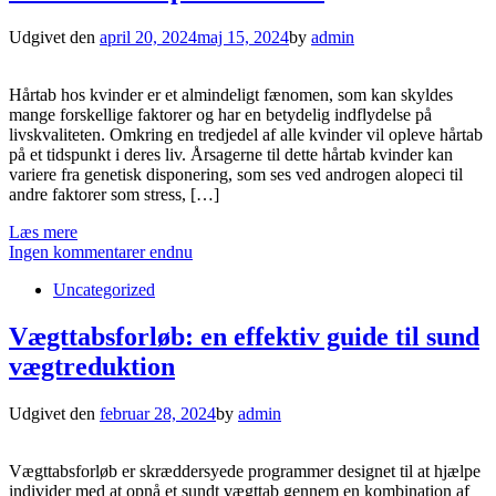
Udgivet den
april 20, 2024
maj 15, 2024
by
admin
Hårtab hos kvinder er et almindeligt fænomen, som kan skyldes
mange forskellige faktorer og har en betydelig indflydelse på
livskvaliteten. Omkring en tredjedel af alle kvinder vil opleve hårtab
på et tidspunkt i deres liv. Årsagerne til dette hårtab kvinder kan
variere fra genetisk disponering, som ses ved androgen alopeci til
andre faktorer som stress, […]
Læs mere
Ingen kommentarer endnu
Uncategorized
Vægttabsforløb: en effektiv guide til sund
vægtreduktion
Udgivet den
februar 28, 2024
by
admin
Vægttabsforløb er skræddersyede programmer designet til at hjælpe
individer med at opnå et sundt vægttab gennem en kombination af