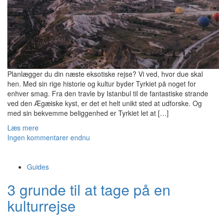
Planlægger du din næste eksotiske rejse? Vi ved, hvor due skal
hen. Med sin rige historie og kultur byder Tyrkiet på noget for
enhver smag. Fra den travle by Istanbul til de fantastiske strande
ved den Ægæiske kyst, er det et helt unikt sted at udforske. Og
med sin bekvemme beliggenhed er Tyrkiet let at […]
Læs mere
Ingen kommentarer endnu
Guides
3 grunde til at tage på en
kulturrejse