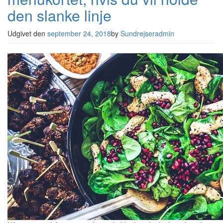
den slanke linje
Udgivet den
september 24, 2018
by
Sundrejseradmin