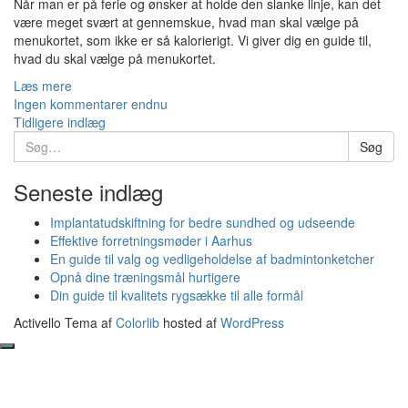
Når man er på ferie og ønsker at holde den slanke linje, kan det
være meget svært at gennemskue, hvad man skal vælge på
menukortet, som ikke er så kalorierigt. Vi giver dig en guide til,
hvad du skal vælge på menukortet.
Læs mere
Ingen kommentarer endnu
Indlæg
Tidligere indlæg
Søg
Søg
navigation
efter:
Seneste indlæg
Implantatudskiftning for bedre sundhed og udseende
Effektive forretningsmøder i Aarhus
En guide til valg og vedligeholdelse af badmintonketcher
Opnå dine træningsmål hurtigere
Din guide til kvalitets rygsække til alle formål
Activello Tema af
Colorlib
hosted af
WordPress