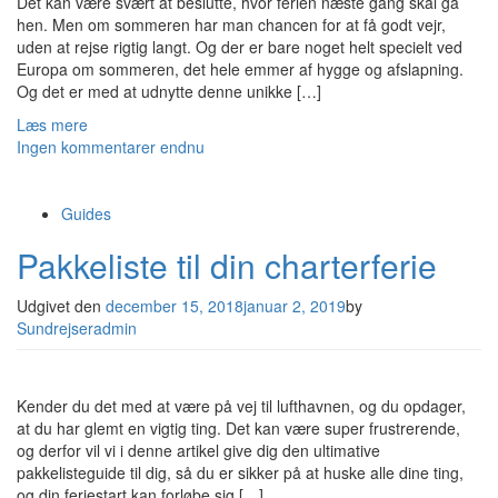
Det kan være svært at beslutte, hvor ferien næste gang skal gå
hen. Men om sommeren har man chancen for at få godt vejr,
uden at rejse rigtig langt. Og der er bare noget helt specielt ved
Europa om sommeren, det hele emmer af hygge og afslapning.
Og det er med at udnytte denne unikke […]
Læs mere
Ingen kommentarer endnu
Guides
Pakkeliste til din charterferie
Udgivet den
december 15, 2018
januar 2, 2019
by
Sundrejseradmin
Kender du det med at være på vej til lufthavnen, og du opdager,
at du har glemt en vigtig ting. Det kan være super frustrerende,
og derfor vil vi i denne artikel give dig den ultimative
pakkelisteguide til dig, så du er sikker på at huske alle dine ting,
og din feriestart kan forløbe sig […]