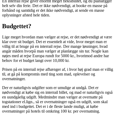
En interrail rejse giver enormt meget fleksibilitet, og du planlægger
helt selv din ferie. Det er ikke nødvendigt, at booke en masse på
forhånd og samtidig er det ikke nødvendigt, at sende en masse
oplysninger afsted hele tiden.
Budgettet?
Lige meget hvordan man vælger at rejse, er det nødvendigt at være
klar over sit budget. Det er essentielt at vide, hvor meget man er
villig til at bruge på en interrail rejse. Der mange løsninger, hvad
angår måden hvorpå man vælger at planlægge sin tur. Nogle kan
nøjes med at rejse Europa rundt for 5000 kr., hvorimod andre har
behov for et budget langt over 10,000 kr.
Prisen på en interrail rejse afhænger af, i hvor høj grad man er villig
til, at gå på kompromis med ting som mad, oplevelser og
overnatninger.
Der er naturligvis udgifter som er umulige at undgå. Det er
nødvendigt at købe sig en interrail billet, og mad er naturligvis også
en uundgåelig udgift. Medmindre man vælger at overnatte på
togstationer el.lign., så er overnatninger også en udgift, som skal
med ind i budgettet. Det er i de fleste lande muligt, at købe
overnatninger på hotels til omkring 100 kr. per overnatning.