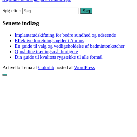
Søg efter:
Søg
Seneste indlæg
Implantatudskiftning for bedre sundhed og udseende
Effektive forretningsmøder i Aarhus
En guide til valg og vedligeholdelse af badmintonketcher
Opnå dine træningsmål hurtigere
Din guide til kvalitets rygsække til alle formål
Activello Tema af
Colorlib
hosted af
WordPress