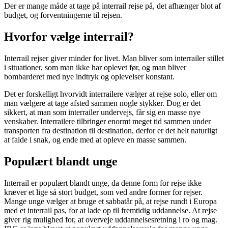
Der er mange måde at tage på interrail rejse på, det afhænger blot af
budget, og forventningerne til rejsen.
Hvorfor vælge interrail?
Interrail rejser giver minder for livet. Man bliver som interrailer stillet
i situationer, som man ikke har oplevet før, og man bliver
bombarderet med nye indtryk og oplevelser konstant.
Det er forskelligt hvorvidt interrailere vælger at rejse solo, eller om
man vælgere at tage afsted sammen nogle stykker. Dog er det
sikkert, at man som interrailer undervejs, får sig en masse nye
venskaber. Interrailere tilbringer enormt meget tid sammen under
transporten fra destination til destination, derfor er det helt naturligt
at falde i snak, og ende med at opleve en masse sammen.
Populært blandt unge
Interrail er populært blandt unge, da denne form for rejse ikke
kræver et lige så stort budget, som ved andre former for rejser.
Mange unge vælger at bruge et sabbatår på, at rejse rundt i Europa
med et interrail pas, for at lade op til fremtidig uddannelse. At rejse
giver rig mulighed for, at overveje uddannelsesretning i ro og mag.