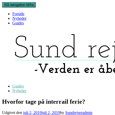
Slå navigation til/fra
Forside
Nyheder
Guides
Guides
Nyheder
Hvorfor tage på interrail ferie?
Udgivet den
juli 2, 2019
juli 2, 2019
by
Sundrejseradmin