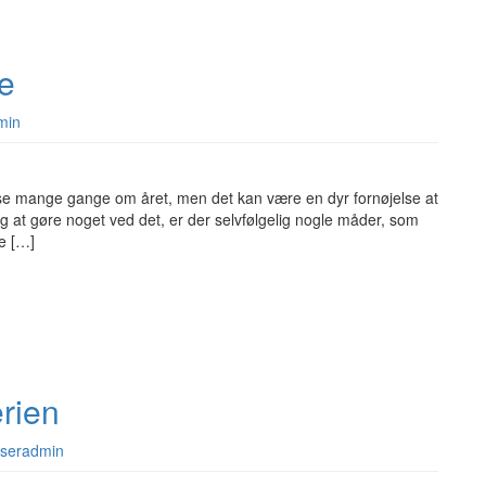
ie
min
e mange gange om året, men det kan være en dyr fornøjelse at
ig at gøre noget ved det, er der selvfølgelig nogle måder, som
ge […]
erien
jseradmin