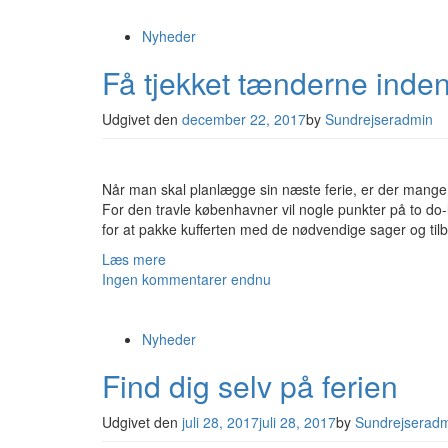
Nyheder
Få tjekket tænderne inde
Udgivet den
december 22, 2017
by
Sundrejseradmin
Når man skal planlægge sin næste ferie, er der mange
For den travle københavner vil nogle punkter på to do-
for at pakke kufferten med de nødvendige sager og ti
Læs mere
Ingen kommentarer endnu
Nyheder
Find dig selv på ferien
Udgivet den
juli 28, 2017
juli 28, 2017
by
Sundrejserad