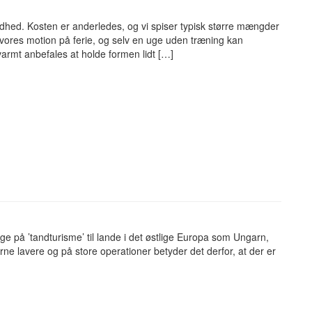
ndhed. Kosten er anderledes, og vi spiser typisk større mængder
ores motion på ferie, og selv en uge uden træning kan
varmt anbefales at holde formen lidt […]
ge på ’tandturisme’ til lande i det østlige Europa som Ungarn,
e lavere og på store operationer betyder det derfor, at der er