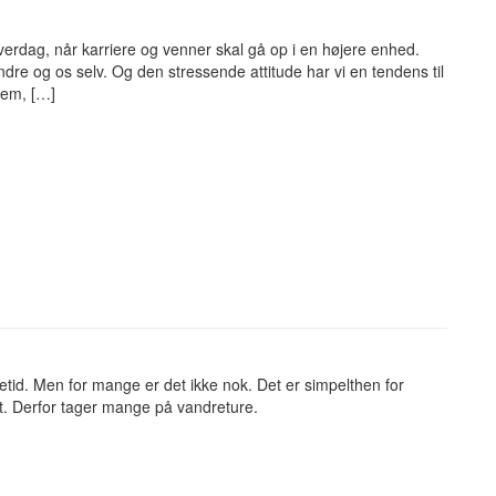
erdag, når karriere og venner skal gå op i en højere enhed.
re og os selv. Og den stressende attitude har vi en tendens til
blem, […]
id. Men for mange er det ikke nok. Det er simpelthen for
get. Derfor tager mange på vandreture.