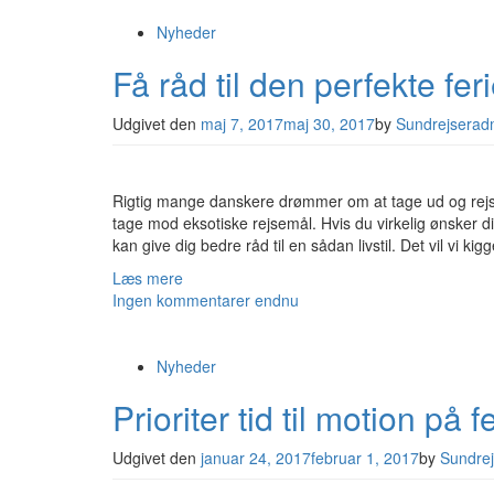
Nyheder
Få råd til den perfekte fer
Udgivet den
maj 7, 2017
maj 30, 2017
by
Sundrejserad
Rigtig mange danskere drømmer om at tage ud og rejs
tage mod eksotiske rejsemål. Hvis du virkelig ønsker d
kan give dig bedre råd til en sådan livstil. Det vil vi kig
Læs mere
Ingen kommentarer endnu
Nyheder
Prioriter tid til motion på f
Udgivet den
januar 24, 2017
februar 1, 2017
by
Sundre