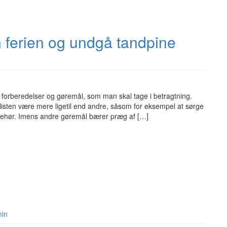
n ferien og undgå tandpine
 forberedelser og gøremål, som man skal tage i betragtning.
listen være mere ligetil end andre, såsom for eksempel at sørge
lbehør. Imens andre gøremål bærer præg af […]
min