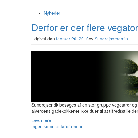
Nyheder
Derfor er der flere vegato
Udgivet den
februar 20, 2016
by
Sundrejseradmin
Sundrejser.dk besøges af en stor gruppe vegetarer og 
alverdens gadekøkkener ikke duer til at tilfredsstille d
Læs mere
Ingen kommentarer endnu