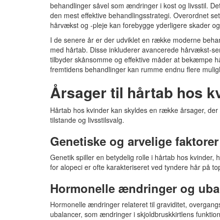
behandlinger såvel som ændringer i kost og livsstil. Det 
den mest effektive behandlingsstrategi. Overordnet set s
hårvækst og -pleje kan forebygge yderligere skader o
I de senere år er der udviklet en række moderne behan
med hårtab. Disse inkluderer avancerede hårvækst-ser
tilbyder skånsomme og effektive måder at bekæmpe hå
fremtidens behandlinger kan rumme endnu flere muligh
Årsager til hårtab hos k
Hårtab hos kvinder kan skyldes en række årsager, der 
tilstande og livsstilsvalg.
Genetiske og arvelige faktorer
Genetik spiller en betydelig rolle i hårtab hos kvinder,
for alopeci er ofte karakteriseret ved tyndere hår på top
Hormonelle ændringer og uba
Hormonelle ændringer relateret til graviditet, overgang
ubalancer, som ændringer i skjoldbruskkirtlens funktion