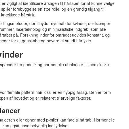
er vigtigt at identificere årsagen til hårtabet for at kunne vælge
piller forebyggelse en stor rolle, og en grundig tilgang til
g knækkede hårstrå.
dlingsmetoder, der tilbyder nye håb for kvinder, der kæmper
ummer, laserteknologi og minimalistiske indgreb, som alle
rtabet på. Forskning indenfor området udvides konstant, og
eder for at genskabe og bevare et sundt hårfylde.
vinder
spænder fra genetik og hormonelle ubalancer til medicinske
 hvor ‘female pattern hair loss’ er en hyppig årsag. Denne form
pen af hovedet og er relateret til arvelige faktorer.
lancer
salderen eller ophør med p-piller kan føre til hårtab. Hormonelle
, kan også have betydelig indflydelse.