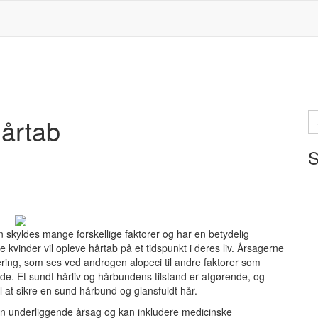
S
årtab
ef
S
 skyldes mange forskellige faktorer og har en betydelig
le kvinder vil opleve hårtab på et tidspunkt i deres liv. Årsagerne
ering, som ses ved androgen alopeci til andre faktorer som
nde. Et sundt hårliv og hårbundens tilstand er afgørende, og
at sikre en sund hårbund og glansfuldt hår.
den underliggende årsag og kan inkludere medicinske