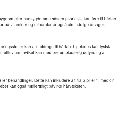
ygdom eller hudsygdomme såsom psoriasis, kan føre til hårtab.
r på vitaminer og mineraler er også almindelige årsager.
ngsstoffer kan alle bidrage til hårtab. Ligeledes kan fysisk
en effluvium, hvilket kan medføre en pludselig udtynding af
r behandlinger. Dette kan inkludere alt fra p-piller til medicin
eber kan også midlertidigt påvirke hårvæksten.