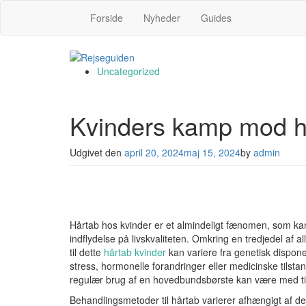
Forside
Nyheder
Guides
Uncategorized
Kvinders kamp mod h
Udgivet den
april 20, 2024
maj 15, 2024
by
admin
Hårtab hos kvinder er et almindeligt fænomen, som kan
indflydelse på livskvaliteten. Omkring en tredjedel af al
til dette
hårtab kvinder
kan variere fra genetisk dispon
stress, hormonelle forandringer eller medicinske tilsta
regulær brug af en hovedbundsbørste kan være med til 
Behandlingsmetoder til hårtab varierer afhængigt af 