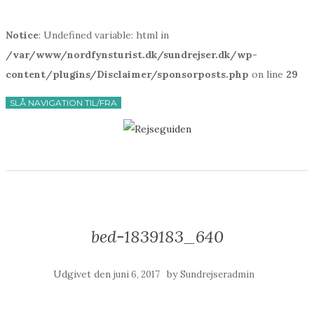
Notice
: Undefined variable: html in
/var/www/nordfynsturist.dk/sundrejser.dk/wp-
content/plugins/Disclaimer/sponsorposts.php
on line
29
SLÅ NAVIGATION TIL/FRA
bed-1839183_640
Udgivet den
by
juni 6, 2017
Sundrejseradmin