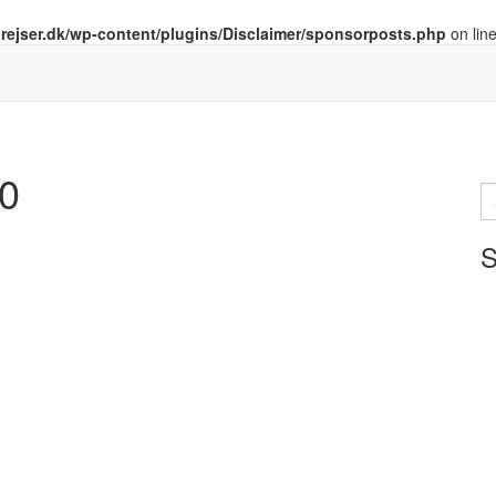
drejser.dk/wp-content/plugins/Disclaimer/sponsorposts.php
on lin
0
S
ef
S