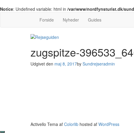
Notice
: Undefined variable: html in
/var/www/nordfynsturist.dk/sun
Forside
Nyheder
Guides
zugspitze-396533_64
Udgivet den
maj 8, 2017
by
Sundrejseradmin
Activello Tema af
Colorlib
hosted af
WordPress