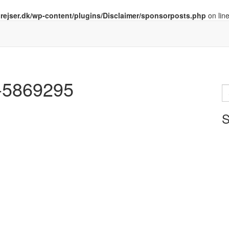
drejser.dk/wp-content/plugins/Disclaimer/sponsorposts.php
on lin
6-5869295
S
ef
S