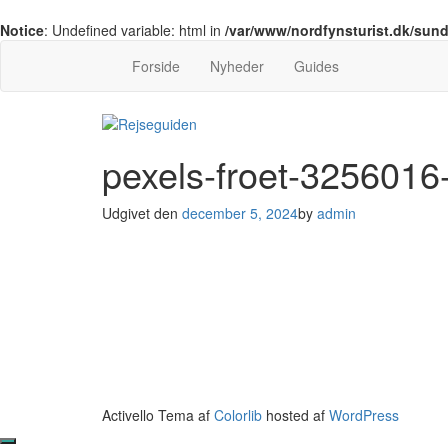
Notice
: Undefined variable: html in
/var/www/nordfynsturist.dk/sun
Forside
Nyheder
Guides
pexels-froet-325601
Udgivet den
december 5, 2024
by
admin
Activello Tema af
Colorlib
hosted af
WordPress