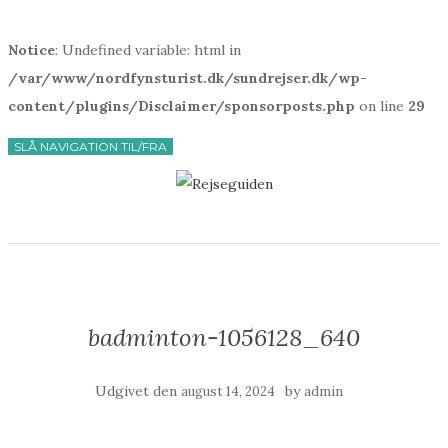
Notice
: Undefined variable: html in
/var/www/nordfynsturist.dk/sundrejser.dk/wp-
content/plugins/Disclaimer/sponsorposts.php
on line
29
SLÅ NAVIGATION TIL/FRA
badminton-1056128_640
Udgivet den
by
august 14, 2024
admin