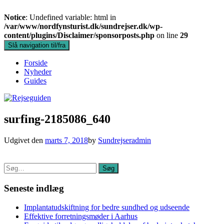
Notice
: Undefined variable: html in
/var/www/nordfynsturist.dk/sundrejser.dk/wp-
content/plugins/Disclaimer/sponsorposts.php
on line
29
Slå navigation til/fra
Forside
Nyheder
Guides
surfing-2185086_640
Udgivet den
marts 7, 2018
by
Sundrejseradmin
Søg
Søg
efter:
Seneste indlæg
Implantatudskiftning for bedre sundhed og udseende
Effektive forretningsmøder i Aarhus