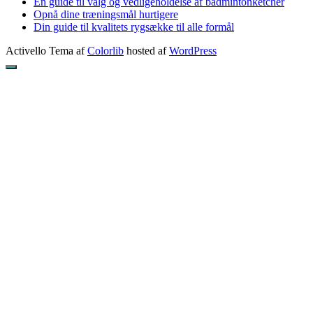
En guide til valg og vedligeholdelse af badmintonketcher
Opnå dine træningsmål hurtigere
Din guide til kvalitets rygsække til alle formål
Activello Tema af
Colorlib
hosted af
WordPress