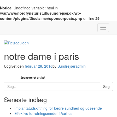
Notice
: Undefined variable: html in
/var/www/nordfynsturist.dk/sundrejser.dk/wp-
content/plugins/Disclaimer/sponsorposts.php
on line
29
Slå navig
notre dame i paris
Udgivet den
februar 26, 2016
by
Sundrejseradmin
Søg
Søg
efter:
Seneste indlæg
Implantatudskiftning for bedre sundhed og udseende
Effektive forretningsmøder i Aarhus