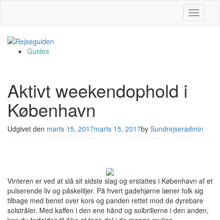
Slå navig
Guides
Aktivt weekendophold i
København
Udgivet den
marts 15, 2017
marts 15, 2017
by
Sundrejseradmin
Vinteren er ved at slå sit sidste slag og erstattes i København af et
pulserende liv og påskeliljer. På hvert gadehjørne læner folk sig
tilbage med benet over kors og panden rettet mod de dyrebare
solstråler. Med kaffen i den ene hånd og solbrillerne i den anden,