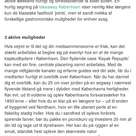
aktive weekend hurtigt og tilfredsstillende få stillet sulten. En
hurtig søgning på
takeaway København
viser nemlig ikke længere
kun de klassiske fastfood ’joints’, men et sandt mekka af
forskellige gastronomiske muligheder for enhver svag.
3 aktive muligheder
Hvis vejret er til det og din medsammensvorne er frisk, kan det
stærkt anbefales at begive sig på eventyr hos en af de mange
kajakudbydere i København. Den flydende oase ’Kayak Repuplic’
kan med sin fine, centrale placering varmt anbefales. Med de
mange vidtgående kanaler og erfarne guides ved din side, får du i
medfarten hurtigt et overblik over København. Når du har dannet
dig et overblik, kan du 25 cm over jorden på en segway i nærmest
flyvende tilstand gå mere i dybden med Københavns herligheder.
Kør evt. ud til voldene og oplev Københavns forsvarsværker fra
1850’erne – eller hvis du er klar på en længere tur – ud til enden
af byggeriet ved Nordhavn, hvor en lille uberørt perle af en
fiskerby stadig hviler. Hvis du i sandhed vil opleve forårets
spirende farver, bør du pakke en picnickurv og investere 20 min af
din tid og tage ud til dyrehaven. Her kan du på ryggen af en
smuk, islandsk hest opleve den skønneste natur