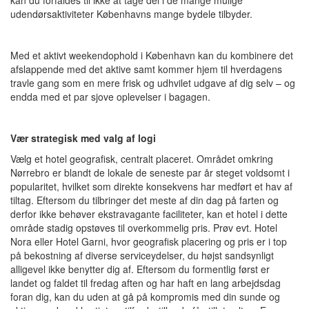
kan du forfaldes til ikke at tage del i de mange mulige
udendørsaktiviteter Københavns mange bydele tilbyder.
Med et aktivt weekendophold i København kan du kombinere det
afslappende med det aktive samt kommer hjem til hverdagens
travle gang som en mere frisk og udhvilet udgave af dig selv – og
endda med et par sjove oplevelser i bagagen.
Vær strategisk med valg af logi
Vælg et hotel geografisk, centralt placeret. Området omkring
Nørrebro er blandt de lokale de seneste par år steget voldsomt i
popularitet, hvilket som direkte konsekvens har medført et hav af
tiltag. Eftersom du tilbringer det meste af din dag på farten og
derfor ikke behøver ekstravagante faciliteter, kan et hotel i dette
område stadig opstøves til overkommelig pris. Prøv evt. Hotel
Nora eller Hotel Garni, hvor geografisk placering og pris er i top
på bekostning af diverse serviceydelser, du højst sandsynligt
alligevel ikke benytter dig af. Eftersom du formentlig først er
landet og faldet til fredag aften og har haft en lang arbejdsdag
foran dig, kan du uden at gå på kompromis med din sunde og