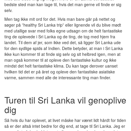
bedste sted man kan tage til, hvis det man gerne vil finde er sig
selv.
Men tag ikke mit ord for det. Hvis man bare går på nettet og
søger på ”healthy Sri Lanka trip” eller lignende vil du blive mødt
med utallige svar med folks egne udsagn om de helt fantastiske
ting de oplevede i Sri Lanka og de ting, de tog med hjem fra
landet. Til dem af jer, som ikke ved det, så ligger Sri Lanka ude
for den sydlige spids af Indien. Dette betyder, at man i Sri Lanka
ikke kun kommer til at finde sig selv og sit helbred igen, men at
man også kommer til at opleve den fantastiske kultur og ikke
mindst det helt fantastiske klima. Du kan tage derover uanset
hvilken tid det er på året og opleve den fantastiske asiatiske
varme, sammen med alle de interessante ting man finder.
Turen til Sri Lanka vil genoplive
dig
Så hvis du har oplevet, at livet måske har været lidt hårdt for tiden
så er der altså intet bedre for dig end, at tage til Sri Lanka. Jeg er