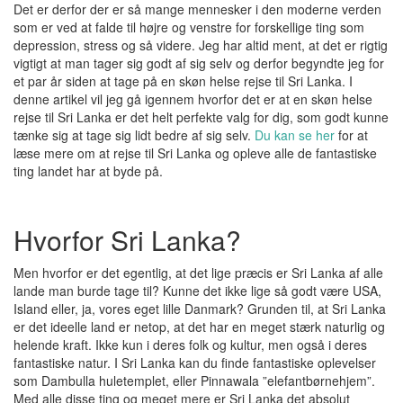
Det er derfor der er så mange mennesker i den moderne verden
som er ved at falde til højre og venstre for forskellige ting som
depression, stress og så videre. Jeg har altid ment, at det er rigtig
vigtigt at man tager sig godt af sig selv og derfor begyndte jeg for
et par år siden at tage på en skøn helse rejse til Sri Lanka. I
denne artikel vil jeg gå igennem hvorfor det er at en skøn helse
rejse til Sri Lanka er det helt perfekte valg for dig, som godt kunne
tænke sig at tage sig lidt bedre af sig selv.
Du kan se her
for at
læse mere om at rejse til Sri Lanka og opleve alle de fantastiske
ting landet har at byde på.
Hvorfor Sri Lanka?
Men hvorfor er det egentlig, at det lige præcis er Sri Lanka af alle
lande man burde tage til? Kunne det ikke lige så godt være USA,
Island eller, ja, vores eget lille Danmark? Grunden til, at Sri Lanka
er det ideelle land er netop, at det har en meget stærk naturlig og
helende kraft. Ikke kun i deres folk og kultur, men også i deres
fantastiske natur. I Sri Lanka kan du finde fantastiske oplevelser
som Dambulla huletemplet, eller Pinnawala ”elefantbørnehjem”.
Med alle disse ting og meget mere er Sri Lanka det absolut