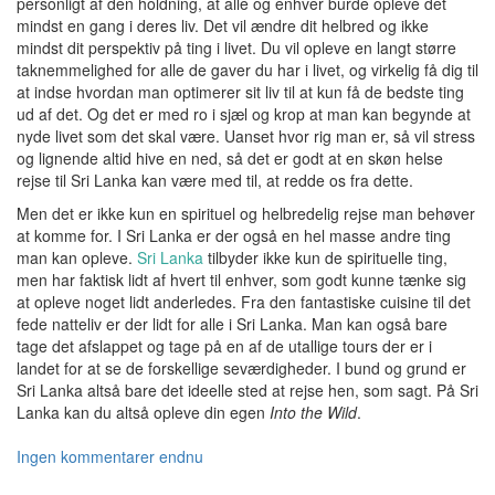
personligt af den holdning, at alle og enhver burde opleve det
mindst en gang i deres liv. Det vil ændre dit helbred og ikke
mindst dit perspektiv på ting i livet. Du vil opleve en langt større
taknemmelighed for alle de gaver du har i livet, og virkelig få dig til
at indse hvordan man optimerer sit liv til at kun få de bedste ting
ud af det. Og det er med ro i sjæl og krop at man kan begynde at
nyde livet som det skal være. Uanset hvor rig man er, så vil stress
og lignende altid hive en ned, så det er godt at en skøn helse
rejse til Sri Lanka kan være med til, at redde os fra dette.
Men det er ikke kun en spirituel og helbredelig rejse man behøver
at komme for. I Sri Lanka er der også en hel masse andre ting
man kan opleve.
Sri Lanka
tilbyder ikke kun de spirituelle ting,
men har faktisk lidt af hvert til enhver, som godt kunne tænke sig
at opleve noget lidt anderledes. Fra den fantastiske cuisine til det
fede natteliv er der lidt for alle i Sri Lanka. Man kan også bare
tage det afslappet og tage på en af de utallige tours der er i
landet for at se de forskellige seværdigheder. I bund og grund er
Sri Lanka altså bare det ideelle sted at rejse hen, som sagt. På Sri
Lanka kan du altså opleve din egen
Into the Wild
.
Ingen kommentarer endnu