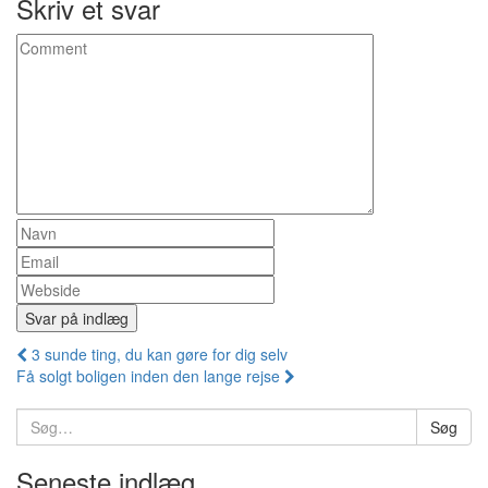
Skriv et svar
Indlæg
3 sunde ting, du kan gøre for dig selv
Få solgt boligen inden den lange rejse
navigation
Søg
Søg
efter:
Seneste indlæg