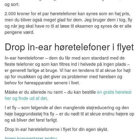
og sort.
2.000 kroner for et par høretelefoner kan synes som en høj pris,
men du bliver også meget glad for dem. Jeg bruger dem i tog, fly
og når jeg skal have ro til at læse til eksamen og synes de er alle
pengene værd.
Drop in-ear høretelefoner i flyet
In-ear høretelefoner – dem du får med som standard med de
fleste telefoner og som kan filtres ind i helvede på ingen plads –
er generelt farlige at bruge. Vi har en tendens til at skrue for højt
op for musikken og det giver os problemer med hørelsen og
behov for høreapparater senere i livet.
Måske er du allerede nu ramt – du kan bestille
en gratis høretest
her og finde ud af det
.
I et fly – som følgende af den manglende støjreducering og den
høje baggrundsstøj fra fly – er du nødt til at skrue endnu højere op
og så bliver det først farligt.
Drop in-ear høretelefonerne i flyet for din egen skyld.
Ingen kommentarer endnu