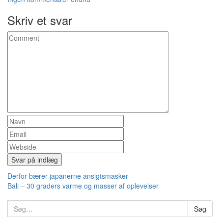
Skriv et svar
Indlæg
Derfor bærer japanerne ansigtsmasker
Bali – 30 graders varme og masser af oplevelser
navigation
Søg
Søg
efter: