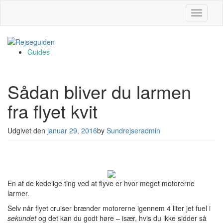
Slå navig
Guides
Sådan bliver du larmen
fra flyet kvit
Udgivet den
januar 29, 2016
by
Sundrejseradmin
En af de kedelige ting ved at flyve er hvor meget motorerne
larmer.
Selv når flyet cruiser brænder motorerne igennem 4 liter jet fuel i
sekundet
og det kan du godt høre – især, hvis du ikke sidder så