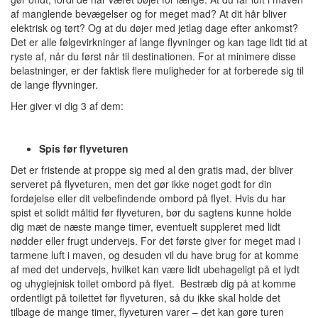
af manglende bevægelser og for meget mad? At dit hår bliver
elektrisk og tørt? Og at du døjer med jetlag dage efter ankomst?
Det er alle følgevirkninger af lange flyvninger og kan tage lidt tid at
ryste af, når du først når til destinationen. For at minimere disse
belastninger, er der faktisk flere muligheder for at forberede sig til
de lange flyvninger.
Her giver vi dig 3 af dem:
Spis før flyveturen
Det er fristende at proppe sig med al den gratis mad, der bliver
serveret på flyveturen, men det gør ikke noget godt for din
fordøjelse eller dit velbefindende ombord på flyet. Hvis du har
spist et solidt måltid før flyveturen, bør du sagtens kunne holde
dig mæt de næste mange timer, eventuelt suppleret med lidt
nødder eller frugt undervejs. For det første giver for meget mad i
tarmene luft i maven, og desuden vil du have brug for at komme
af med det undervejs, hvilket kan være lidt ubehageligt på et lydt
og uhygiejnisk toilet ombord på flyet. Bestræb dig på at komme
ordentligt på toilettet før flyveturen, så du ikke skal holde det
tilbage de mange timer, flyveturen varer – det kan gøre turen