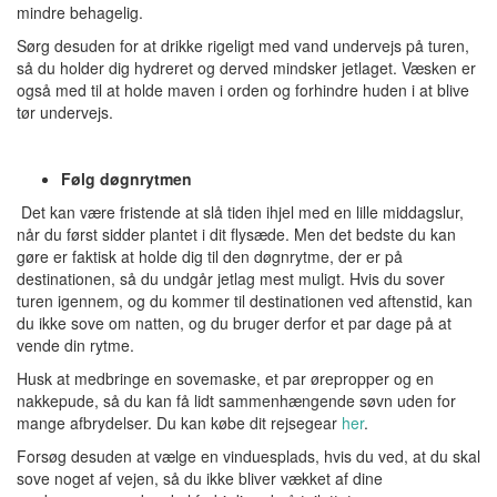
mindre behagelig.
Sørg desuden for at drikke rigeligt med vand undervejs på turen,
så du holder dig hydreret og derved mindsker jetlaget. Væsken er
også med til at holde maven i orden og forhindre huden i at blive
tør undervejs.
Følg døgnrytmen
Det kan være fristende at slå tiden ihjel med en lille middagslur,
når du først sidder plantet i dit flysæde. Men det bedste du kan
gøre er faktisk at holde dig til den døgnrytme, der er på
destinationen, så du undgår jetlag mest muligt. Hvis du sover
turen igennem, og du kommer til destinationen ved aftenstid, kan
du ikke sove om natten, og du bruger derfor et par dage på at
vende din rytme.
Husk at medbringe en sovemaske, et par ørepropper og en
nakkepude, så du kan få lidt sammenhængende søvn uden for
mange afbrydelser. Du kan købe dit rejsegear
her
.
Forsøg desuden at vælge en vinduesplads, hvis du ved, at du skal
sove noget af vejen, så du ikke bliver vækket af dine