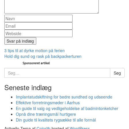
Indlæg
3 tips til at dyrke motion på ferien
Hold dig sund og rask på backpackerturen
navigation
Søg
Søg
efter:
Seneste indlæg
Implantatudskiftning for bedre sundhed og udseende
Effektive forretningsmøder i Aarhus
En guide til valg og vedligeholdelse af badmintonketcher
Opnå dine træningsmål hurtigere
Din guide til kvalitets rygsække til alle formål
Activello Tema af
Colorlib
hosted af
WordPress