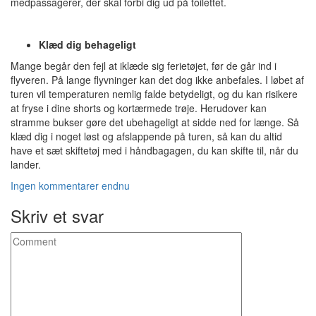
medpassagerer, der skal forbi dig ud på toilettet.
Klæd dig behageligt
Mange begår den fejl at iklæde sig ferietøjet, før de går ind i
flyveren. På lange flyvninger kan det dog ikke anbefales. I løbet af
turen vil temperaturen nemlig falde betydeligt, og du kan risikere
at fryse i dine shorts og kortærmede trøje. Herudover kan
stramme bukser gøre det ubehageligt at sidde ned for længe. Så
klæd dig i noget løst og afslappende på turen, så kan du altid
have et sæt skiftetøj med i håndbagagen, du kan skifte til, når du
lander.
Ingen kommentarer endnu
Skriv et svar