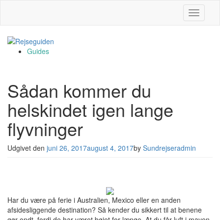
Slå navig
Guides
Sådan kommer du
helskindet igen lange
flyvninger
Udgivet den
juni 26, 2017
august 4, 2017
by
Sundrejseradmin
Har du være på ferie i Australien, Mexico eller en anden
afsidesliggende destination? Så kender du sikkert til at benene
gør ondt, fordi de har været bøjet for længe. At du får luft i maven